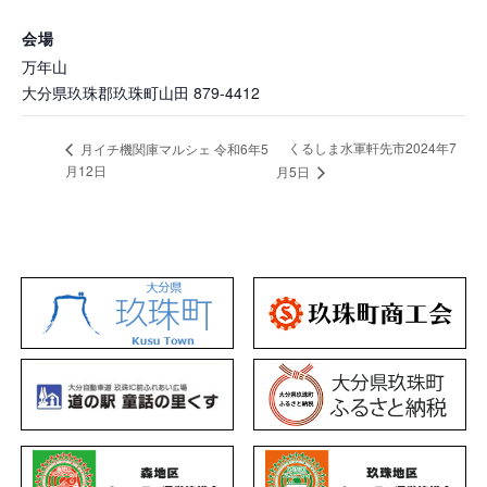
会場
万年山
大分県玖珠郡玖珠町山田
879-4412
くるしま水軍軒先市2024年7
月イチ機関庫マルシェ 令和6年5
月12日
月5日